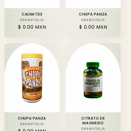
CALNATD3
CHUPA PANZA
GRANVITALIA
Proveedor:
GRANVITALIA
Proveedor:
Precio
$ 0.00 MXN
Precio
$ 0.00 MXN
habitual
habitual
CHUPA PANZA
CITRATO DE
MAGNESIO
GRANVITALIA
Proveedor:
GRANVITALIA
Proveedor: