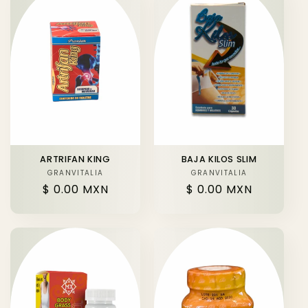
ARTRIFAN KING
BAJA KILOS SLIM
GRANVITALIA
Proveedor:
GRANVITALIA
Proveedor:
Precio
$ 0.00 MXN
Precio
$ 0.00 MXN
habitual
habitual