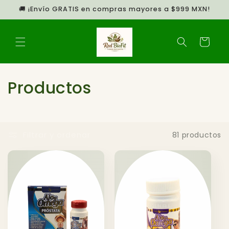
Ir
🚚 ¡Envío GRATIS en compras mayores a $999 MXN!
directamente
al contenido
Carrito
C
Productos
o
l
Filtrar y ordenar
81 productos
e
c
c
i