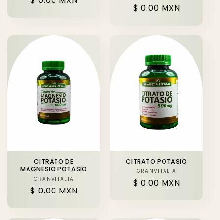
Precio
$ 0.00 MXN
Precio
$ 0.00 MXN
habitual
habitual
CITRATO DE
CITRATO POTASIO
MAGNESIO POTASIO
GRANVITALIA
Proveedor:
GRANVITALIA
Proveedor:
Precio
$ 0.00 MXN
Precio
$ 0.00 MXN
habitual
habitual