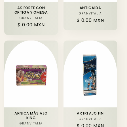
AK FORTE CON
ANTICAÍDA
ORTIGA Y OMEGA
GRANVITALIA
Proveedor:
GRANVITALIA
Proveedor:
Precio
$ 0.00 MXN
Precio
$ 0.00 MXN
habitual
habitual
ARNICA MÁS AJO
ARTRI AJO FIN
KING
GRANVITALIA
Proveedor:
GRANVITALIA
Proveedor:
Precio
$ 0.00 MXN