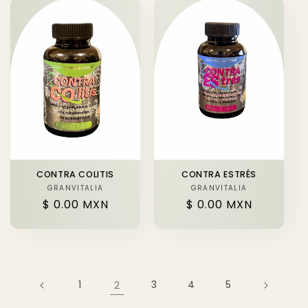
CONTRA COLITIS
CONTRA ESTRÉS
GRANVITALIA
Proveedor:
GRANVITALIA
Proveedor:
Precio
$ 0.00 MXN
Precio
$ 0.00 MXN
habitual
habitual
1
2
3
4
5