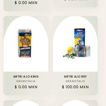
Precio
$ 0.00 MXN
habitual
habitual
ARTRI AJO KING
ARTRI AJO REY
GRANVITALIA
Proveedor:
GRANVITALIA
Proveedor:
Precio
$ 0.00 MXN
Precio
$ 100.00 MXN
habitual
habitual