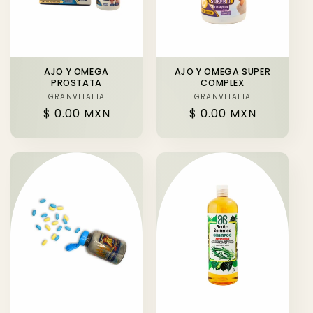
ó
n
:
AJO Y OMEGA
AJO Y OMEGA SUPER
PROSTATA
COMPLEX
GRANVITALIA
Proveedor:
GRANVITALIA
Proveedor:
Precio
$ 0.00 MXN
Precio
$ 0.00 MXN
habitual
habitual