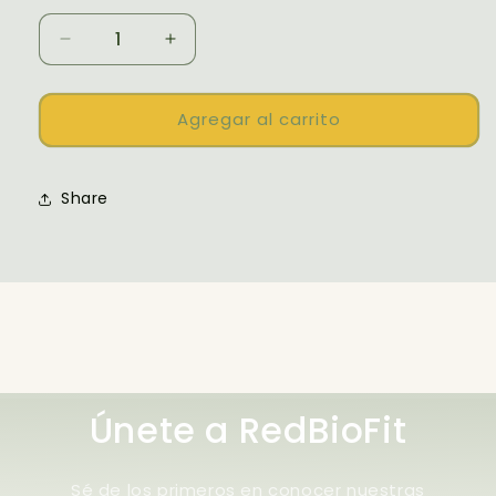
Reducir
Aumentar
cantidad
cantidad
para
para
AJO
AJO
Agregar al carrito
KING
KING
PRESION
PRESION
Share
Únete a RedBioFit
Sé de los primeros en conocer nuestras