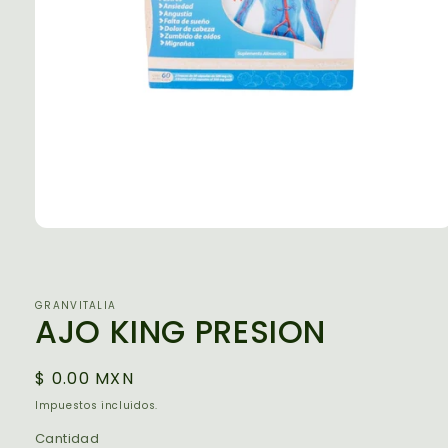
Abrir
elemento
multimedia
1
en
GRANVITALIA
una
AJO KING PRESION
ventana
modal
Precio
$ 0.00 MXN
habitual
Impuestos incluidos.
Cantidad
Cantidad