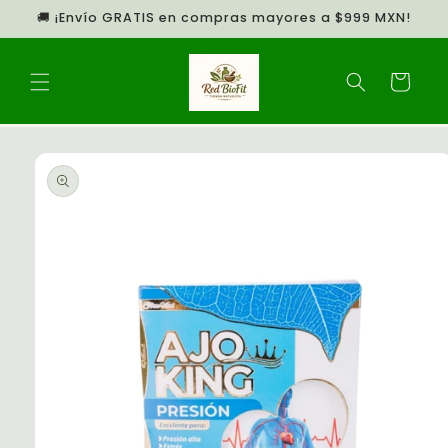
Ir
🚚 ¡Envío GRATIS en compras mayores a $999 MXN!
directamente
al contenido
Carrito
Ir
directamente
a la
información
del producto