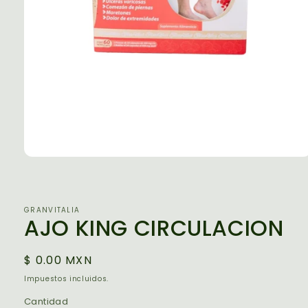
Abrir
elemento
multimedia
1
en
GRANVITALIA
una
AJO KING CIRCULACION
ventana
modal
Precio
$ 0.00 MXN
habitual
Impuestos incluidos.
Cantidad
Cantidad