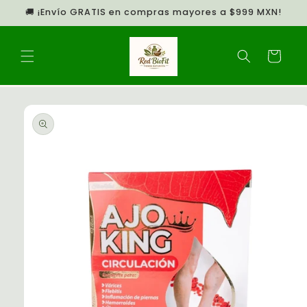
Ir
🚚 ¡Envío GRATIS en compras mayores a $999 MXN!
directamente
al contenido
Carrito
Ir
directamente
a la
información
del producto