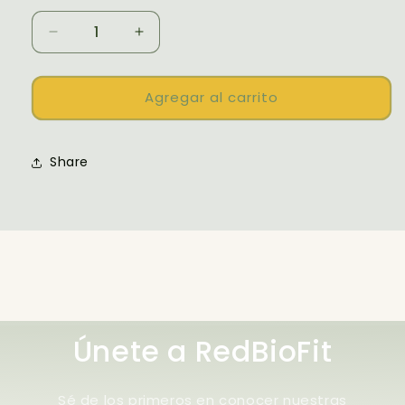
Reducir
Aumentar
cantidad
cantidad
para
para
AJO
AJO
Agregar al carrito
KING
KING
CIRCULACION
CIRCULACION
Share
Únete a RedBioFit
Sé de los primeros en conocer nuestras