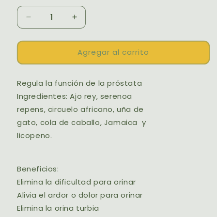
Reducir
Aumentar
cantidad
cantidad
para
para
AJO
AJO
Agregar al carrito
REY
REY
PRÓSTATA
PRÓSTATA
Regula la función de la próstata
Ingredientes: Ajo rey, serenoa
repens, circuelo africano, uña de
gato, cola de caballo, Jamaica y
licopeno.
Beneficios:
Elimina la dificultad para orinar
Alivia el ardor o dolor para orinar
Elimina la orina turbia