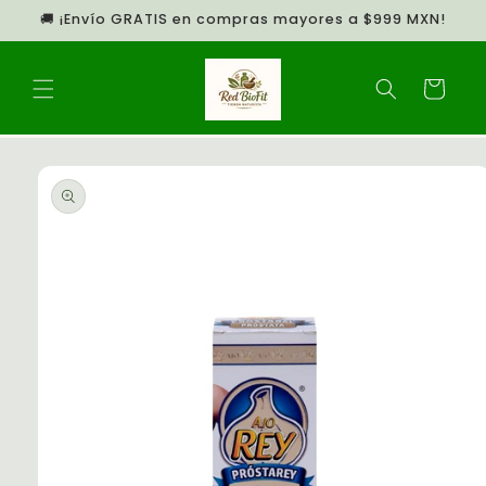
Ir
🚚 ¡Envío GRATIS en compras mayores a $999 MXN!
directamente
al contenido
Carrito
Ir
directamente
a la
información
del producto