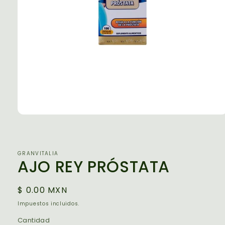
Abrir
elemento
multimedia
1
en
GRANVITALIA
una
AJO REY PRÓSTATA
ventana
modal
Precio
$ 0.00 MXN
habitual
Impuestos incluidos.
Cantidad
Cantidad