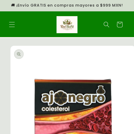
Ir
🚚 ¡Envío GRATIS en compras mayores a $999 MXN!
directamente
al contenido
Carrito
Ir
directamente
a la
información
del producto