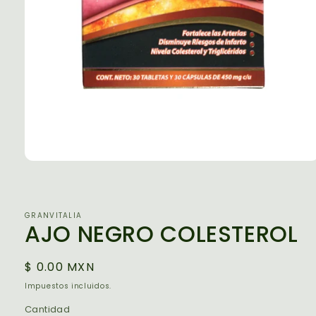
Abrir
elemento
multimedia
1
en
GRANVITALIA
una
AJO NEGRO COLESTEROL
ventana
modal
Precio
$ 0.00 MXN
habitual
Impuestos incluidos.
Cantidad
Cantidad