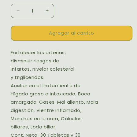
Reducir
Aumentar
cantidad
cantidad
para
para
AJO
AJO
Agregar al carrito
NEGRO
NEGRO
COLESTEROL
COLESTEROL
Fortalecer las arterias,
disminuir riesgos de
infartos, nivelar colesterol
y trigliceridos.
Auxiliar en el tratamiento de
Hígado graso e intoxicado, Boca
amargada, Gases, Mal aliento, Mala
digestión, Vientre inflamado,
Manchas en la cara, Cálculos
biliares, Lodo biliar.
Cont. Neto: 30 Tabletas y 30